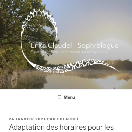
Aller
au
contenu
principal
Menu
PUBLIÉ
24 JANVIER 2021
PAR
ECLAUDEL
LE
Adaptation des horaires pour les