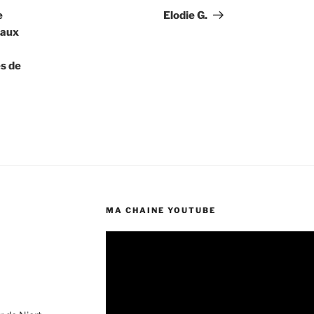
suivant
e
Elodie G.
naux
s de
MA CHAINE YOUTUBE
Lecteur
vidéo