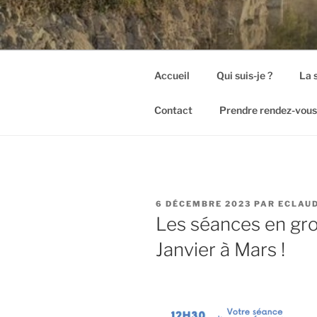
Accueil
Qui suis-je ?
La 
Contact
Prendre rendez-vous
PUBLIÉ
6 DÉCEMBRE 2023
PAR
ECLAU
LE
Les séances en g
Janvier à Mars !