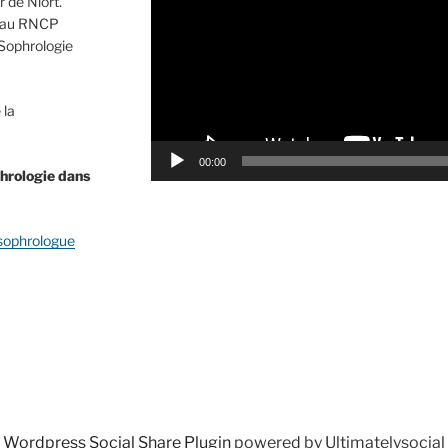
 de Niort.
e au RNCP
 Sophrologie
 la
00:00
hrologie dans
 sophrologue
Wordpress Social Share Plugin
powered by Ultimatelysocial