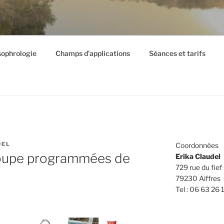
sophrologie
Champs d’applications
Séances et tarifs
DEL
Coordonnées
roupe programmées de
Erika Claudel
729 rue du fief 
79230 Aiffres
Tel : 06 63 26 