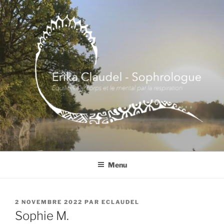
Aller
au
contenu
principal
Menu
PUBLIÉ
2 NOVEMBRE 2022
PAR
ECLAUDEL
LE
Sophie M.