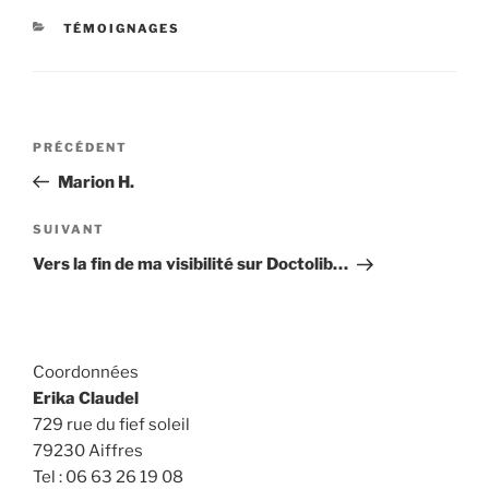
CATÉGORIES
TÉMOIGNAGES
Navigation
Article
PRÉCÉDENT
de
précédent
Marion H.
l’article
Article
SUIVANT
suivant
Vers la fin de ma visibilité sur Doctolib…
Coordonnées
Erika Claudel
729 rue du fief soleil
79230 Aiffres
Tel : 06 63 26 19 08